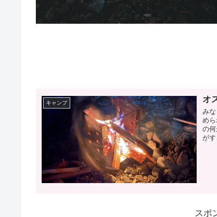
オ
キャンプ
みな
めら
の何
がす
スポ