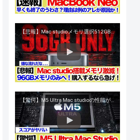
【悲報】Mac studioメモリ選択512GBから96GBへ、購入するなら急げ！
【驚愕】M5 Ultra Mac studioの性能がヤバい！ベンチマーク判明か！？