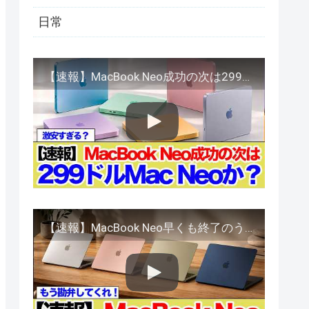
日常
【速報】MacBook Neo成功の次は299ドルデスクトップMac Neoか
【速報】MacBook Neo早くも終了のうわさ？理由は例のアレが原因か！